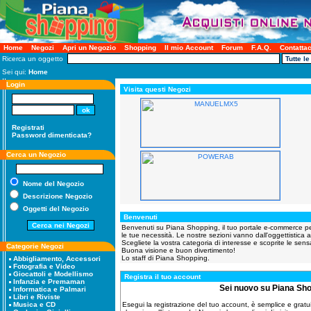
Home
Negozi
Apri un Negozio
Shopping
Il mio Account
Forum
F.A.Q.
Contattac
Ricerca un oggetto
Sei qui:
Home
Login
Visita questi Negozi
Registrati
Password dimenticata?
Cerca un Negozio
Nome del Negozio
Descrizione Negozio
Oggetti del Negozio
Benvenuti
Benvenuti su Piana Shopping, il tuo portale e-commerce per tu
le tue necessità. Le nostre sezioni vanno dall'oggettistica al
Scegliete la vostra categoria di interesse e scoprite le sensa
Categorie Negozi
Buona visione e buon divertimento!
Lo staff di Piana Shopping.
Abbigliamento, Accessori
Fotografia e Video
Giocattoli e Modellismo
Registra il tuo account
Infanzia e Premaman
Sei nuovo su Piana Sh
Informatica e Palmari
Libri e Riviste
Esegui la registrazione del tuo account, è semplice e gratuita
Musica e CD