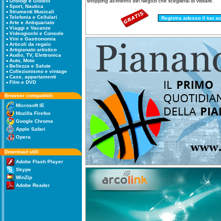
shopping all'interno dei Negozi che sceglierai di visitare.
Orologi e Gioielli
Sport, Nautica
Strumenti Musicali
Telefonia e Cellulari
Arte e Antiquariato
Viaggi e Vacanze
Videogiochi e Console
Vini e Gastronomia
Articoli da regalo
Artigianato artistico
Audio, TV, Elettronica
Auto, Moto
Bellezza e Salute
Collezionismo e vintage
Case, appartamenti
Film e DVD
Browser compatibili
Microsoft IE
Mozilla Firefox
Google Chrome
Apple Safari
Opera
Download utili
Adobe Flash Player
Skype
WinZip
Adobe Reader